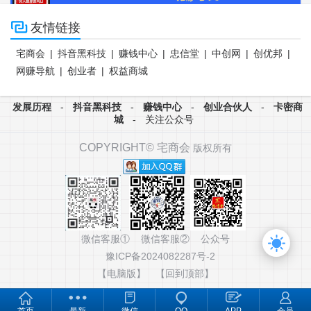

友情链接
宅商会
|
抖音黑科技
|
赚钱中心
|
忠信堂
|
中创网
|
创优邦
|
网赚导航
|
创业者
|
权益商城
发展历程
-
抖音黑科技
-
赚钱中心
-
创业合伙人
-
卡密商
城
-
关注公众号
COPYRIGHT©
宅商会
版权所有
微信客服① 微信客服② 公众号
豫ICP备2024082287号-2
【电脑版】
【回到顶部】