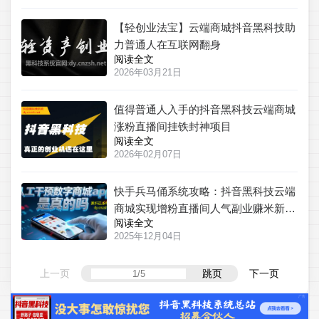
【轻创业法宝】云端商城抖音黑科技助
力普通人在互联网翻身
阅读全文
2026年03月21日
值得普通人入手的抖音黑科技云端商城
涨粉直播间挂铁封神项目
阅读全文
2026年02月07日
快手兵马俑系统攻略：抖音黑科技云端
商城实现增粉直播间人气副业赚米新思
阅读全文
路！
2025年12月04日
上一页
跳页
下一页