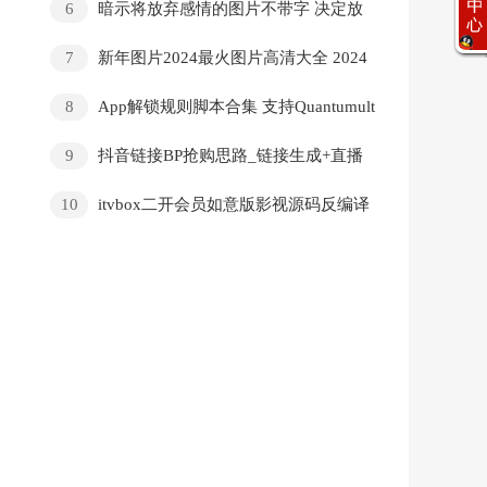
6
暗示将放弃感情的图片不带字 决定放
弃一个人的图
7
新年图片2024最火图片高清大全 2024
年龙年霸气图片
8
App解锁规则脚本合集 支持Quantumult
X、Loon、Surge、Shadowrocket
9
抖音链接BP抢购思路_链接生成+直播
间抢购+非真实商品排异2.0
10
itvbox二开会员如意版影视源码反编译
APP前端打包及对接苹果CMS视频搭建教程