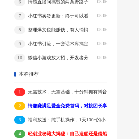
6
情感直播间搞钱的两条野路子
08-06
7
小红书卖货更新：终于可以看
08-06
销量了，行家入驻门槛曝光
8
整理爆文也能赚钱，有人悄悄
08-06
挣了2万+
9
小红书引流，一套话术库搞定
08-06
100个场景
10
微信小游戏放大招，开发者分
08-06
成飙到80%
本栏推荐
1
无需技术，无需基础，十分钟拥有抖音
黑科技云端商城实现躺赚
2
情趣赚满足爱全免费首码，对接团长享
受芜限代扶持
3
福利放送：纯手机操作，1天100+的小
白项目，非常简单！
4
轻创业秘籍大揭秘：自己造船还是借船