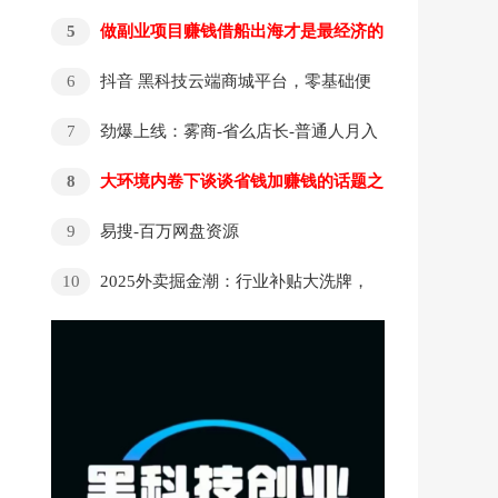
出海？抖音黑科技云端商城or虚拟资源分站or
5
做副业项目赚钱借船出海才是最经济的
省赚权益商城可以选择吗？
捷径方式
6
抖音 黑科技云端商城平台，零基础便
捷搭建高流量直播间，达成粉丝播放双提升
7
劲爆上线：雾商-省么店长-普通人月入
5000+的副业项目介绍
8
大环境内卷下谈谈省钱加赚钱的话题之
雾商(省么)项目介绍
9
易搜-百万网盘资源
https://so.369518.top 搭建同款网站享受网盘
10
2025外卖掘金潮：行业补贴大洗牌，
拉新收益
半年稳提奔驰级收益【云众推客】