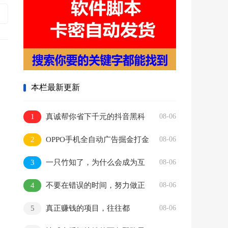
本栏最新更新
1
真诚帮你省下千元的抖音黑科
08-06
技快手直播间人气涨粉点赞云端商城
2
OPPO手机全自动广告掘金打金
08-06
免费送
挂机项目挂机脚本，单机一天9+可批
3
一只竹知了，为什么会成为互
08-06
量放大
联网热点
4
不要在错误的时间，努力做正
08-06
确的事情
5
真正赚钱的项目，往往都
08-06
很“土”