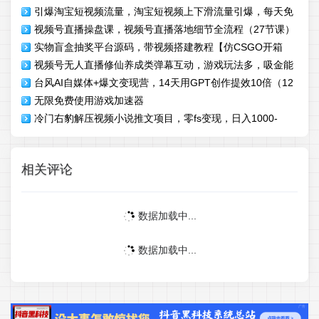
引爆淘宝短视频流量，淘宝短视频上下滑流量引爆，每天免
（教程+工具）
视频号直播操盘课，视频号直播落地细节全流程（27节课）
费获取大几万高转化
实物盲盒抽奖平台源码，带视频搭建教程【仿CSGO开箱
视频号无人直播修仙养成类弹幕互动，游戏玩法多，吸金能
UI】
台风AI自媒体+爆文变现营，14天用GPT创作提效10倍（12
力强，自带流量加成
无限免费使用游戏加速器
节课）
冷门右豹解压视频小说推文项目，零fs变现，日入1000-
1500+（附1525G素材)
相关评论
数据加载中...
数据加载中...