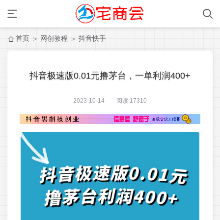
首页
网创教程
抖音快手
>
>
抖音极速版0.01元撸茅台，一单利润400+
2023-10-14 阅读:
17310