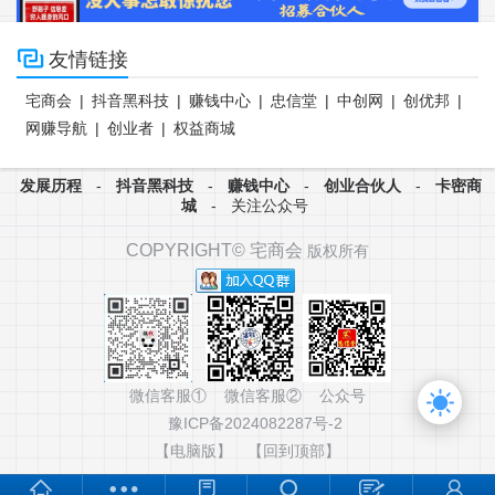

友情链接
宅商会
|
抖音黑科技
|
赚钱中心
|
忠信堂
|
中创网
|
创优邦
|
网赚导航
|
创业者
|
权益商城
发展历程
-
抖音黑科技
-
赚钱中心
-
创业合伙人
-
卡密商
城
-
关注公众号
COPYRIGHT©
宅商会
版权所有
微信客服① 微信客服② 公众号
豫ICP备2024082287号-2
【电脑版】
【回到顶部】