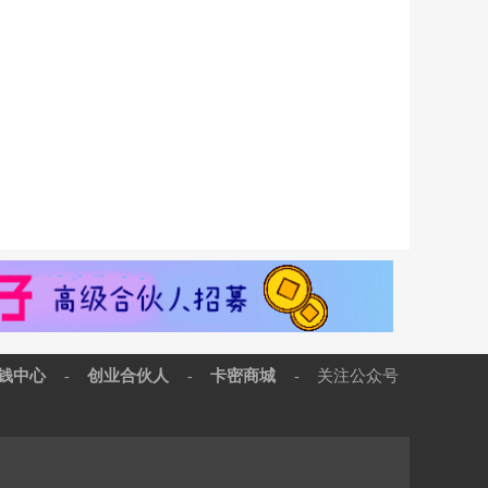
钱中心
创业合伙人
卡密商城
关注公众号
-
-
-