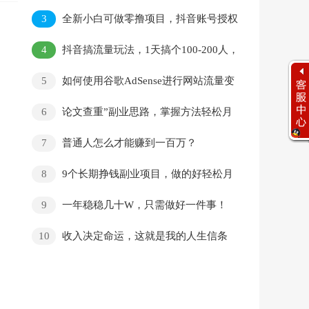
3
全新小白可做零撸项目，抖音账号授权
托管收益，邀请好友日赚300+
4
抖音搞流量玩法，1天搞个100-200人，
日变现可达500+
5
如何使用谷歌AdSense进行网站流量变
现？
6
论文查重”副业思路，掌握方法轻松月
入过万
7
普通人怎么才能赚到一百万？
8
9个长期挣钱副业项目，做的好轻松月
入过万，信息差分享给你
9
一年稳稳几十W，只需做好一件事！
10
收入决定命运，这就是我的人生信条