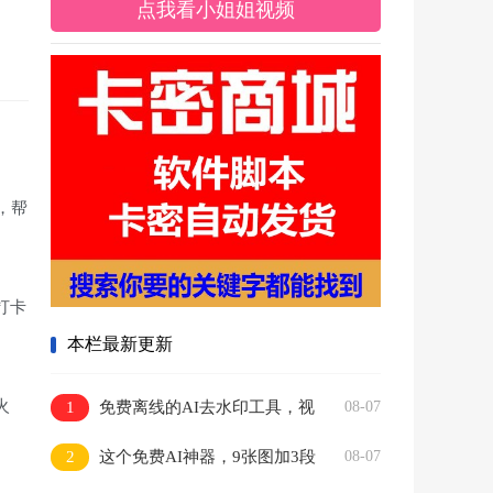
点我看小姐姐视频
，帮
打卡
本栏最新更新
火
1
免费离线的AI去水印工具，视
08-07
频图片都能批量搞
2
这个免费AI神器，9张图加3段
08-07
音频直接变10秒大片