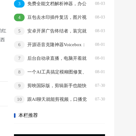
3
免费全能文档解析神器，办公
08-03
格式一网打尽
4
豆包去水印插件复活，图片视
08-03
频随便存
的红
5
安卓开屏广告终结者，装完就
08-03
东西
用零折腾
6
开源语音克隆神器Voicebox：
08-01
免费本地运行，录音转写全搞定
7
后台自动录直播，电脑开着就
08-01
。
能干活
8
一个AI工具搞定模糊图修复、
08-01
老照片翻新和去水印
9
剪映国际版，剪辑新手也能快
07-30
速出片的免费神器
10
跟AI聊天就能剪视频，口播党
07-30
的粗剪神器
本栏推荐