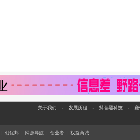
关于我们
发展历程
抖音黑科技
赚
-
-
-
|
创优邦
|
网赚导航
|
创业者
|
权益商城