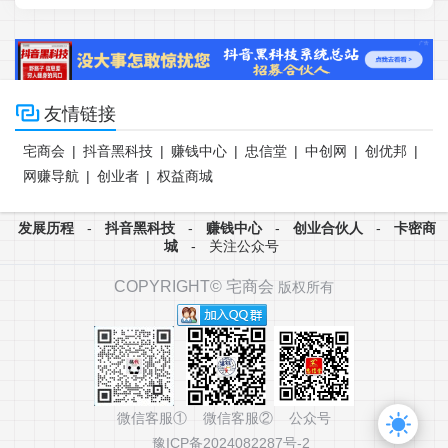

友情链接
宅商会
|
抖音黑科技
|
赚钱中心
|
忠信堂
|
中创网
|
创优邦
|
网赚导航
|
创业者
|
权益商城
发展历程
-
抖音黑科技
-
赚钱中心
-
创业合伙人
-
卡密商
城
-
关注公众号
COPYRIGHT©
宅商会
版权所有
微信客服① 微信客服② 公众号
豫ICP备2024082287号-2