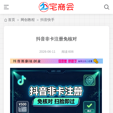
首页
网创教程
抖音快手
>
>
抖音非卡注册免核对
2026-06-11 阅读:
606