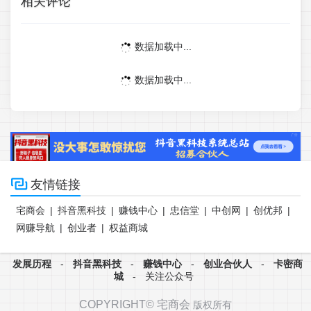
相关评论
数据加载中...
数据加载中...

友情链接
宅商会
|
抖音黑科技
|
赚钱中心
|
忠信堂
|
中创网
|
创优邦
|
网赚导航
|
创业者
|
权益商城
发展历程
-
抖音黑科技
-
赚钱中心
-
创业合伙人
-
卡密商
城
-
关注公众号
COPYRIGHT©
宅商会
版权所有