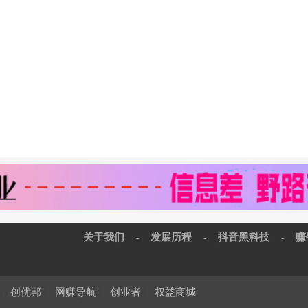
关于我们
发展历程
抖音黑科技
赚
-
-
-
|
创优邦
|
网赚导航
|
创业者
|
权益商城