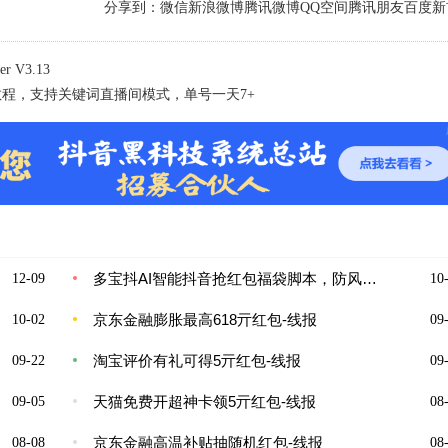
分享到：
微信
新浪微博
腾讯微博
QQ空间
腾讯朋友
百度新
 V3.13
程，支持关键词直播间模式，单号一天7+
多宝抖AI智能抖音抢红包福袋脚本，防风控单机一天10+
12-09
10-
京东金融膨胀最高618亓红包-线报
10-02
09-
淘宝评价有礼可得5亓红包-线报
09-22
09-
天猫免费开超神卡领5亓红包-线报
09-05
08-
京东金融高温补贴抽随机红包-线报
08-08
08-