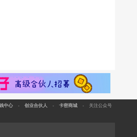
钱中心
创业合伙人
卡密商城
关注公众号
-
-
-