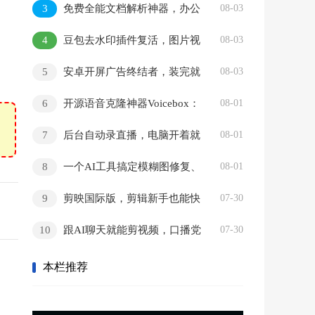
3
免费全能文档解析神器，办公
08-03
格式一网打尽
4
豆包去水印插件复活，图片视
08-03
频随便存
5
安卓开屏广告终结者，装完就
08-03
用零折腾
6
开源语音克隆神器Voicebox：
08-01
免费本地运行，录音转写全搞定
7
后台自动录直播，电脑开着就
08-01
能干活
8
一个AI工具搞定模糊图修复、
08-01
老照片翻新和去水印
9
剪映国际版，剪辑新手也能快
07-30
速出片的免费神器
10
跟AI聊天就能剪视频，口播党
07-30
的粗剪神器
本栏推荐