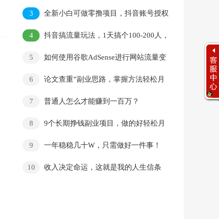
3
全新小白可做零撸项目，抖音账号授权
托管收益，邀请好友日赚300+
4
抖音搞流量玩法，1天搞个100-200人，
日变现可达500+
5
如何使用谷歌AdSense进行网站流量变
现？
6
论文查重”副业思路，掌握方法轻松月
入过万
7
普通人怎么才能赚到一百万？
8
9个长期挣钱副业项目，做的好轻松月
入过万，信息差分享给你
9
一年稳稳几十W，只需做好一件事！
10
收入决定命运，这就是我的人生信条