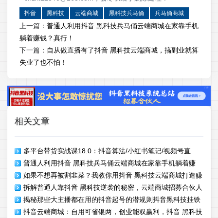
抖音
黑科技
云端商城
黑科技兵马俑
兵马俑商城
上一篇：
普通人利用抖音 黑科技兵马俑云端商城在家靠手机
躺着赚钱？真行！
下一篇：
自从做直播有了抖音 黑科技云端商城，搞副业就算
失业了也不怕！
相关文章
多平台带货实战课18.0：抖音算法/小红书笔记/视频号直
普通人利用抖音 黑科技兵马俑云端商城在家靠手机躺着赚
播，单账号月GMV50w+
如果不想再被割韭菜？我教你用抖音 黑科技云端商城打造赚
钱？真行！
拆解普通人靠抖音 黑科技逆袭的秘密，云端商城招募合伙人
钱利器，实现收入翻倍
揭秘那些大主播都在用的抖音起号的潜规则抖音黑科技挂铁
抖音云端商城：自用可省银两，创业能双赢利，抖音 黑科技
攻略，云端商城招合伙人