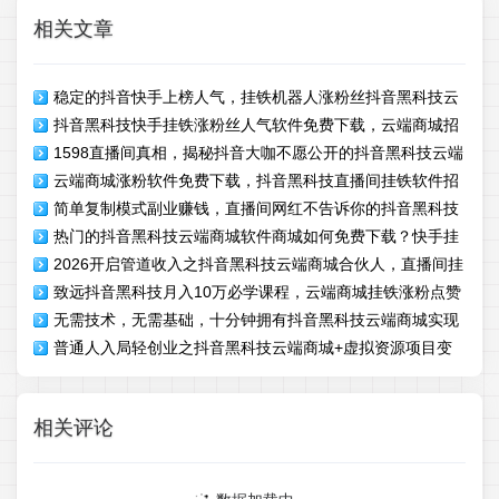
相关文章
稳定的抖音快手上榜人气，挂铁机器人涨粉丝抖音黑科技云
抖音黑科技快手挂铁涨粉丝人气软件免费下载，云端商城招
端商城下载地址
1598直播间真相，揭秘抖音大咖不愿公开的抖音黑科技云端
募合伙人
云端商城涨粉软件免费下载，抖音黑科技直播间挂铁软件招
商城“数据改造”
简单复制模式副业赚钱，直播间网红不告诉你的抖音黑科技
募合伙人
热门的抖音黑科技云端商城软件商城如何免费下载？快手挂
云端商城快手挂铁涨粉丝人气APP软件下载！
2026开启管道收入之抖音黑科技云端商城合伙人，直播间挂
铁视频号涨粉自助下单平台
致远抖音黑科技月入10万必学课程，云端商城挂铁涨粉点赞
铁涨粉点赞软件免费分享
无需技术，无需基础，十分钟拥有抖音黑科技云端商城实现
软件免费体验招募合伙人！
普通人入局轻创业之抖音黑科技云端商城+虚拟资源项目变
躺赚
现指南
相关评论