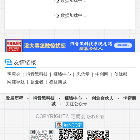
数据加载中...
数据加载中...

友情链接
宅商会
|
抖音黑科技
|
赚钱中心
|
忠信堂
|
中创网
|
创优邦
|
网赚导航
|
创业者
|
权益商城
发展历程
-
抖音黑科技
-
赚钱中心
-
创业合伙人
-
卡密商
城
-
关注公众号
COPYRIGHT©
宅商会
版权所有