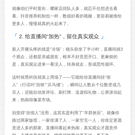
就像咱们平时逛街，哪家店排队人多，就忍不住想进去看
看。抖音推荐机制也一样，数据好看的视频，更容易被推给
更多人，慢慢就真的火起来了。
2. 给直播间“加热”，留住真实观众
新人开播头疼的就是“冷场”：镜头前坐了半小时，直播间就3
个观众，还都是亲戚朋友，根本不好意思开口。更麻烦的
是，真实观众进来一看没人，转身就走，形成恶性循环。
这时候黑科技就派上用场了——它能给你直播间挂“假
人”（行话叫“挂铁”“兵马俑”），瞬间让人数从个位数变成几
百人；还能自动发评论、刷灯牌、送虚拟礼物，公屏滚动起
来，热闹得像菜市场。
别觉得“挂假人”没用，这其实是利用了“羊群效应”。就像你
路过两家饭馆，一家坐满了人，一家空无一人，你肯定更愿
意进人多的那家。直播间看起来热闹，真实观众才愿意停